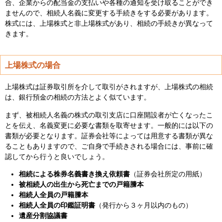
合、企業からの配当金の支払いや各種の通知を受け取ることができ
ませんので、相続人名義に変更する手続きをする必要があります。
株式には、上場株式と非上場株式があり、相続の手続きが異なって
きます。
上場株式の場合
上場株式は証券取引所を介して取引がされますが、上場株式の相続
は、銀行預金の相続の方法とよく似ています。
まず、被相続人名義の株式の取引支店に口座開設者が亡くなったこ
とを伝え、名義変更に必要な書類を取寄せます。一般的には以下の
書類が必要となります。証券会社等によっては用意する書類が異な
ることもありますので、ご自身で手続きされる場合には、事前に確
認してから行うと良いでしょう。
相続による株券名義書き換え依頼書
（証券会社所定の用紙）
被相続人の出生から死亡までの戸籍謄本
相続人全員の戸籍謄本
相続人全員の印鑑証明書
（発行から３ヶ月以内のもの）
遺産分割協議書