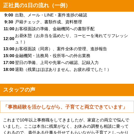
正社員の1日の流れ（一例）
9:00
出勤、メール・LINE・案件進捗の確認
9:30
戸籍チェック、書類作成、資料整理
11:00
お客様面談の準備、金融機関への書類手配
お昼休憩（お弁当を温めたり、コーヒーを淹れてリフレッシ
12:00
ュ！）
13:00
お客様面談（同席）、案件全体の管理、進捗報告
15:00
金融機関・法務局・役所等への外出業務
17:00
翌日の準備、上司や先輩への確認、記録入力
18:00
退勤（残業はほぼありません。お疲れ様でした！）
スタッフの声
「事務経験を活かしながら、子育てと両立できています」
これまで10年以上事務職をしてきましたが、家庭との両立で悩んで
いました。ここは本当に残業がなく、お休みの調整も相談に乗って
くれるので、責任ある仕事を任せてもらいながら子育てとしっかり