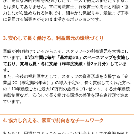
が、高度な法的判断を丸投げしたり、一人で抱え込ませたりするこ
とは決してありません。常に司法書士、行政書士や周囲と相談・協
力しながら進められる体制です。細やかな気配りや、最後まで丁寧
に見届ける誠実さがそのまま活きるポジションです。
3. 安心して長く働ける、利益還元の環境づくり
業績が伸び続けているからこそ、スタッフへの利益還元を大切にし
ています。
直近2年間は毎年「基本給5％」のベースアップを実施し
ており、賞与も夏・冬に支給（昨年度実績：計2ヶ月分）していま
す。
また、今後の福利厚生として、スタッフの資産形成を支援する「企
業型DC（確定拠出年金）」の導入予定や、長く貢献してくれた方へ
の「10年勤続ごとに最大10万円の旅行をプレゼント」する永年勤続
表彰制度など、安心して長く働ける環境の整備を現在進行形で進め
ています。
4. 協力し合える、素直で前向きなチームワーク
私たちは、円滑なコミュニケーションと社会人としての良識を何よ