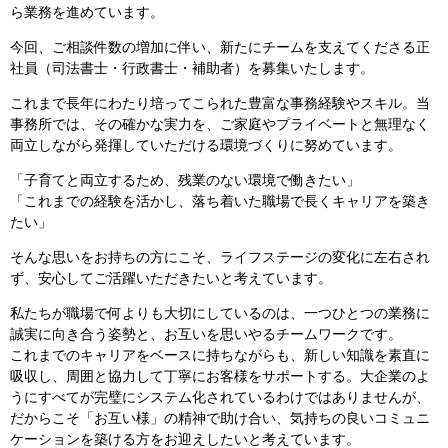
ら業務を進めています。
今回、ご相談件数の増加に伴い、新たにチームを支えてくださる正
社員（司法書士・行政書士・補助者）を募集いたします。
これまで長年にわたり培ってこられた豊富な事務経験やスキル。当
事務所では、その確かな実力を、ご家庭やプライベートと無理なく
両立しながら発揮していただける環境づくりに努めています。
「子育てと両立するため、残業のない環境で働きたい」
「これまでの経験を活かし、落ち着いた職場で長くキャリアを築き
たい」
そんな思いをお持ちの方にこそ、ライフステージの変化に左右され
ず、安心してご活躍いただきたいと考えています。
私たちが職場で何よりも大切にしているのは、一つひとつの業務に
誠実に向き合う姿勢と、お互いを思いやるチームワークです。
これまでのキャリアをベースに持ちながらも、新しい知識を素直に
吸収し、周囲と協力して丁寧にお客様をサポートする。大企業のよ
うにすべてが完璧にシステム化されているわけではありませんが、
だからこそ「お互い様」の精神で助け合い、気持ちの良いコミュニ
ケーションを築ける方をお迎えしたいと考えています。