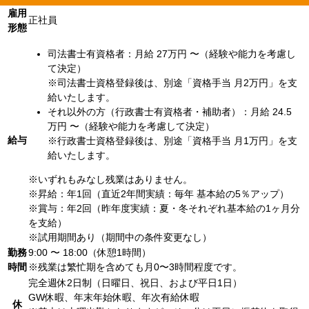
雇用
正社員
形態
司法書士有資格者：月給 27万円 〜（経験や能力を考慮し
て決定）
※司法書士資格登録後は、別途「資格手当 月2万円」を支
給いたします。
それ以外の方（行政書士有資格者・補助者）：月給 24.5
万円 〜（経験や能力を考慮して決定）
給与
※行政書士資格登録後は、別途「資格手当 月1万円」を支
給いたします。
※いずれもみなし残業はありません。
※昇給：年1回（直近2年間実績：毎年 基本給の5％アップ）
※賞与：年2回（昨年度実績：夏・冬それぞれ基本給の1ヶ月分
を支給）
※試用期間あり（期間中の条件変更なし）
勤務
9:00 〜 18:00（休憩1時間）
時間
※残業は繁忙期を含めても月0〜3時間程度です。
完全週休2日制（日曜日、祝日、および平日1日）
GW休暇、年末年始休暇、年次有給休暇
休