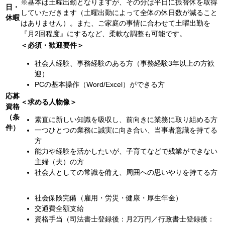
※基本は土曜出勤となりますが、その分は平日に振替休を取得
日・
していただきます（土曜出勤によって全体の休日数が減ること
休暇
はありません）。また、ご家庭の事情に合わせて土曜出勤を
『月2回程度』にするなど、柔軟な調整も可能です。
＜必須・歓迎要件＞
社会人経験、事務経験のある方（事務経験3年以上の方歓
迎）
PCの基本操作（Word/Excel）ができる方
応募
＜求める人物像＞
資格
（条
素直に新しい知識を吸収し、前向きに業務に取り組める方
件）
一つひとつの業務に誠実に向き合い、当事者意識を持てる
方
能力や経験を活かしたいが、子育てなどで残業ができない
主婦（夫）の方
社会人としての常識を備え、周囲への思いやりを持てる方
社会保険完備（雇用・労災・健康・厚生年金）
交通費全額支給
資格手当（司法書士登録後：月2万円／行政書士登録後：