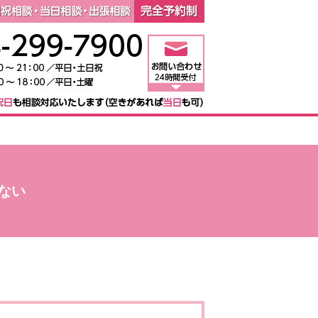
遺産整理業務の相談窓
JR・東急武蔵小杉駅
お問い合わせ（24時
司法書士法人グランツ
完全予約制：時間外相
044-299-7900
営業時間：9:00～18
ご予約で 夜間・日曜
ご予約で時間外・土日
ない