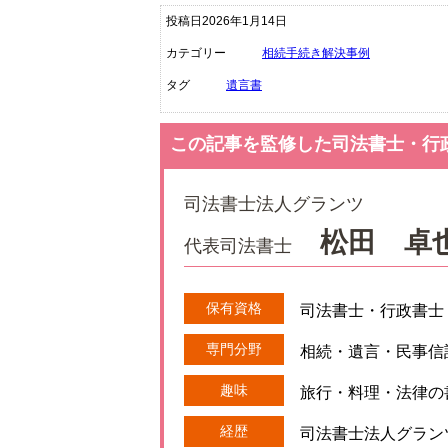
投稿日2026年1月14日
カテゴリー
相続手続き解決事例
タグ
遺言書
この記事を監修した司法書士・行
司法書士法人グランツ
松田 卓
代表司法書士
保有資格
司法書士・行政書士
専門分野
相続・遺言・民事信
趣味
旅行・料理・法律の
経歴
司法書士法人グラン