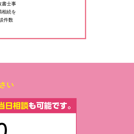
政書士事
満相続を
談件数
さい